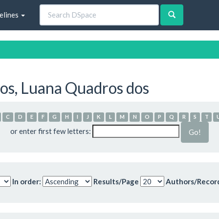
elines
os, Luana Quadros dos
C
D
E
F
G
H
I
J
K
L
M
N
O
P
Q
R
S
T
or enter first few letters:
In order:
Results/Page
Authors/Recor