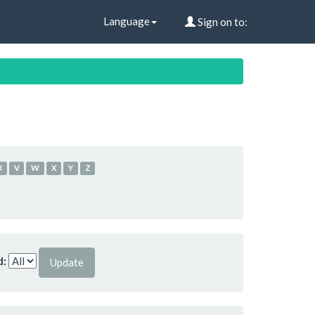
Language
Sign on to:
U
V
W
X
Y
Z
d: