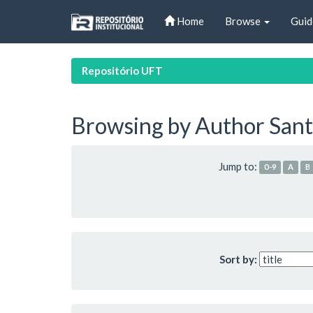
Skip
Home
Browse
Guid
navigation
Repositório UFT
Browsing by Author Sant
Jump to:
0-9
A
B
Sort by: