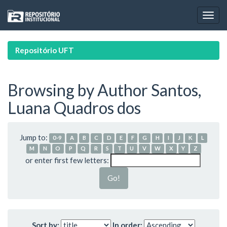
Skip
navigation
Repositório UFT
Browsing by Author Santos,
Luana Quadros dos
Jump to:
0-9
A
B
C
D
E
F
G
H
I
J
K
L
M
N
O
P
Q
R
S
T
U
V
W
X
Y
Z
or enter first few letters:
Sort by:
In order: