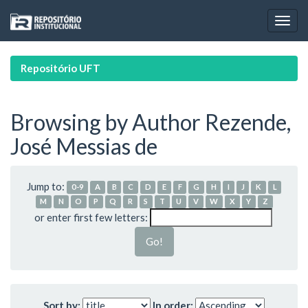
Skip
navigation
Repositório UFT
Browsing by Author Rezende,
José Messias de
Jump to:
0-9
A
B
C
D
E
F
G
H
I
J
K
L
M
N
O
P
Q
R
S
T
U
V
W
X
Y
Z
or enter first few letters:
Sort by:
In order: