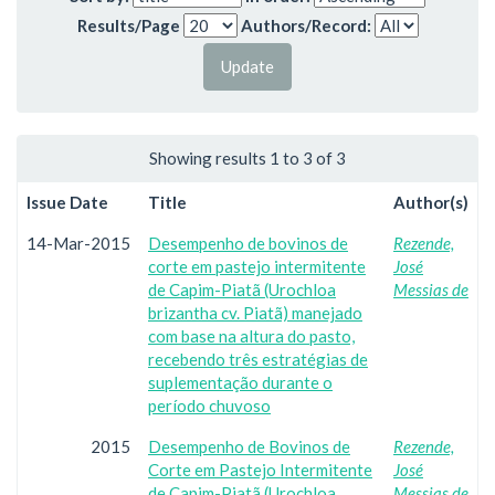
Results/Page
Authors/Record:
Showing results 1 to 3 of 3
Issue Date
Title
Author(s)
14-Mar-2015
Desempenho de bovinos de
Rezende,
corte em pastejo intermitente
José
de Capim-Piatã (Urochloa
Messias de
brizantha cv. Piatã) manejado
com base na altura do pasto,
recebendo três estratégias de
suplementação durante o
período chuvoso
2015
Desempenho de Bovinos de
Rezende,
Corte em Pastejo Intermitente
José
de Capim-Piatã (Urochloa
Messias de