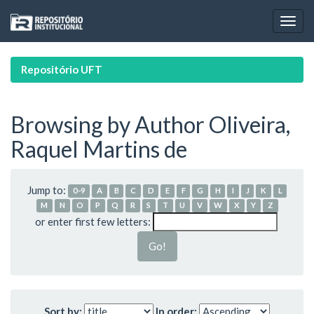
Skip
navigation
Repositório UFT
Browsing by Author Oliveira,
Raquel Martins de
Jump to:
0-9
A
B
C
D
E
F
G
H
I
J
K
L
M
N
O
P
Q
R
S
T
U
V
W
X
Y
Z
or enter first few letters:
Sort by:
In order: