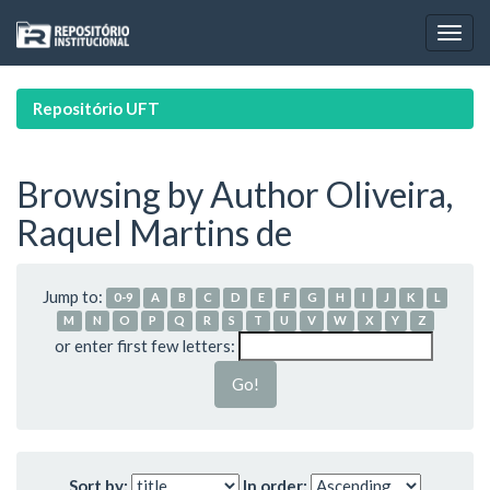
Skip
navigation
Repositório UFT
Browsing by Author Oliveira,
Raquel Martins de
Jump to:
0-9
A
B
C
D
E
F
G
H
I
J
K
L
M
N
O
P
Q
R
S
T
U
V
W
X
Y
Z
or enter first few letters:
Sort by:
In order: