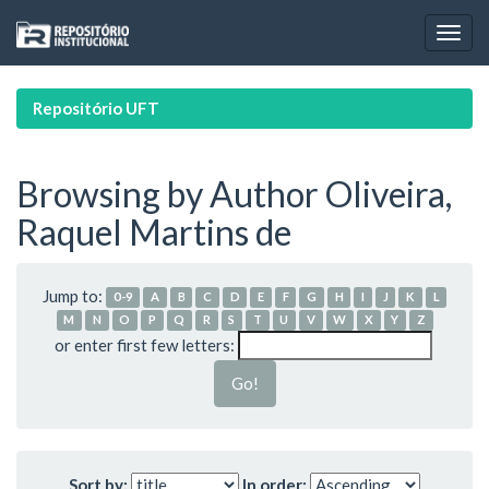
Skip
navigation
Repositório UFT
Browsing by Author Oliveira,
Raquel Martins de
Jump to:
0-9
A
B
C
D
E
F
G
H
I
J
K
L
M
N
O
P
Q
R
S
T
U
V
W
X
Y
Z
or enter first few letters:
Sort by:
In order: