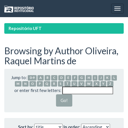
Skip
navigation
Repositório UFT
Browsing by Author Oliveira,
Raquel Martins de
Jump to:
0-9
A
B
C
D
E
F
G
H
I
J
K
L
M
N
O
P
Q
R
S
T
U
V
W
X
Y
Z
or enter first few letters:
Sort by:
In order: