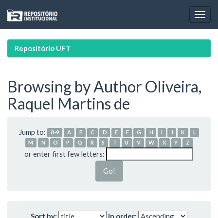
Skip
navigation
Repositório UFT
Browsing by Author Oliveira,
Raquel Martins de
Jump to:
0-9
A
B
C
D
E
F
G
H
I
J
K
L
M
N
O
P
Q
R
S
T
U
V
W
X
Y
Z
or enter first few letters:
Sort by:
In order: