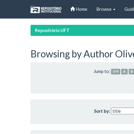
Skip
Home
Browse
Guid
navigation
Repositório UFT
Browsing by Author Olive
Jump to:
0-9
A
B
Sort by: