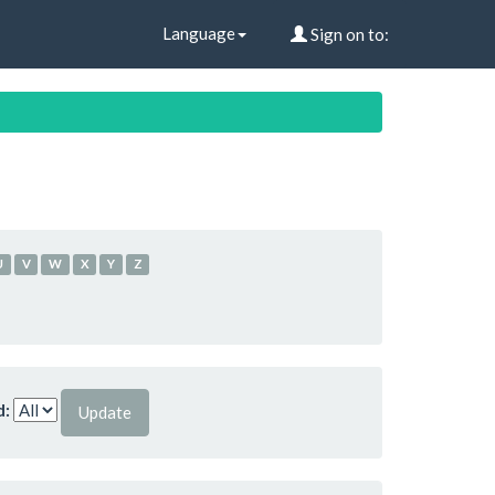
Language
Sign on to:
U
V
W
X
Y
Z
d: