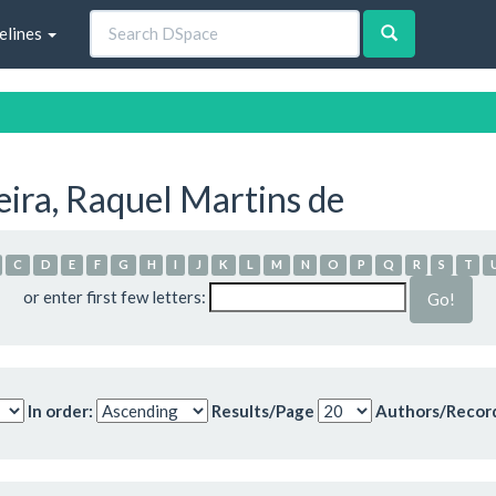
elines
ira, Raquel Martins de
C
D
E
F
G
H
I
J
K
L
M
N
O
P
Q
R
S
T
or enter first few letters:
In order:
Results/Page
Authors/Recor