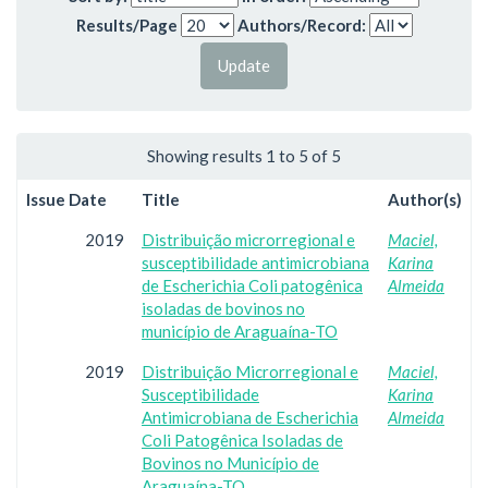
Results/Page
Authors/Record:
Showing results 1 to 5 of 5
Issue Date
Title
Author(s)
2019
Distribuição microrregional e
Maciel,
susceptibilidade antimicrobiana
Karina
de Escherichia Coli patogênica
Almeida
isoladas de bovinos no
município de Araguaína-TO
2019
Distribuição Microrregional e
Maciel,
Susceptibilidade
Karina
Antimicrobiana de Escherichia
Almeida
Coli Patogênica Isoladas de
Bovinos no Município de
Araguaína-TO.