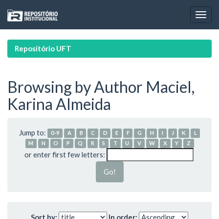
Skip
navigation
Repositório UFT
Browsing by Author Maciel,
Karina Almeida
Jump to:
0-9
A
B
C
D
E
F
G
H
I
J
K
L
M
N
O
P
Q
R
S
T
U
V
W
X
Y
Z
or enter first few letters:
Sort by:
In order: