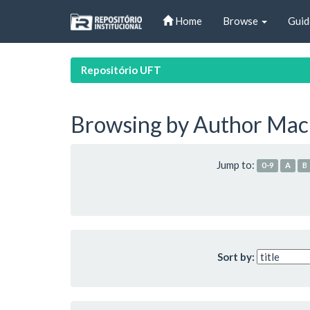
Skip
Home
Browse
Guid
navigation
Repositório UFT
Browsing by Author Maci
Jump to:
0-9
A
B
Sort by: