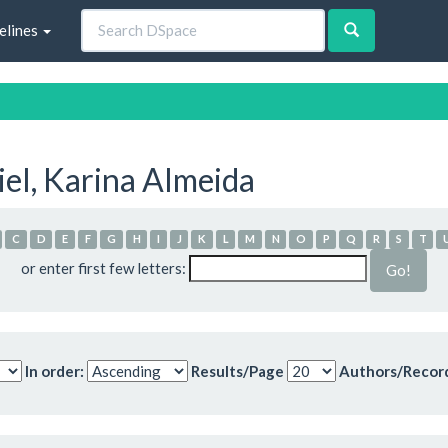
elines
el, Karina Almeida
C
D
E
F
G
H
I
J
K
L
M
N
O
P
Q
R
S
T
or enter first few letters:
In order:
Results/Page
Authors/Recor