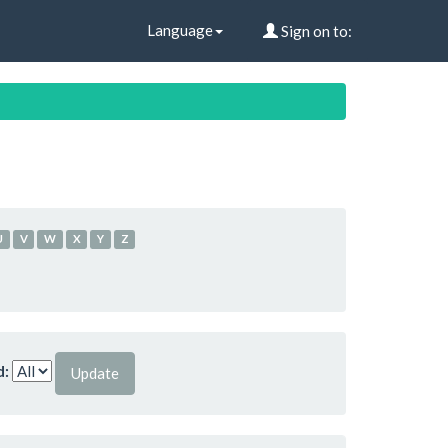
Language
Sign on to:
U
V
W
X
Y
Z
d: