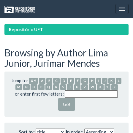
Skip
navigation
Repositório UFT
Browsing by Author Lima
Junior, Jurimar Mendes
Jump to:
0-9
A
B
C
D
E
F
G
H
I
J
K
L
M
N
O
P
Q
R
S
T
U
V
W
X
Y
Z
or enter first few letters:
Sort by:
In order: