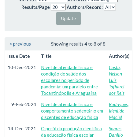
Results/Page
Authors/Record:
< previous
Showing results 4 to 8 of 8
Issue Date
Title
Author(s)
10-Dec-2021
Nivel de atividade física e
Costa,
condição de saúde dos
Nelson
escolares no período de
Luís
pandemia: um paralelo entre
Tafharel
Tocantinópolis e Araguaína
dos Reis
9-Feb-2024
Nível de atividade física e
Rodrigues,
comportamento sedentário em
Idenilde
discentes de educação física
Maciel
14-Dec-2021
O perfil da produção científica
Soares,
da educação física escolar
Danillo