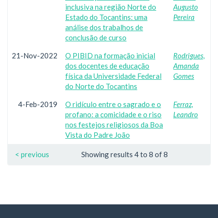
inclusiva na região Norte do
Augusto
Estado do Tocantins: uma
Pereira
análise dos trabalhos de
conclusão de curso
21-Nov-2022
O PIBID na formação inicial
Rodrigues,
dos docentes de educação
Amanda
física da Universidade Federal
Gomes
do Norte do Tocantins
4-Feb-2019
O ridículo entre o sagrado e o
Ferraz,
profano: a comicidade e o riso
Leandro
nos festejos religiosos da Boa
Vista do Padre João
< previous
Showing results 4 to 8 of 8