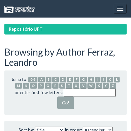
Skip
navigation
Repositório UFT
Browsing by Author Ferraz,
Leandro
Jump to:
0-9
A
B
C
D
E
F
G
H
I
J
K
L
M
N
O
P
Q
R
S
T
U
V
W
X
Y
Z
or enter first few letters:
Sort by:
In order: