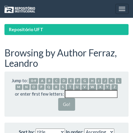
Skip
navigation
Repositório UFT
Browsing by Author Ferraz,
Leandro
Jump to:
0-9
A
B
C
D
E
F
G
H
I
J
K
L
M
N
O
P
Q
R
S
T
U
V
W
X
Y
Z
or enter first few letters:
Sort by:
In order: