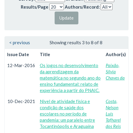
Results/Page
Authors/Record:
< previous
Showing results 3 to 8 of 8
Issue Date
Title
Author(s)
12-Mar-2016
Os jogos no desenvolvimento
Paixão,
da aprendizagem da
Sílvia
matemática no segundo ano do
Chaves da
ensino fundamental: relato de
experiência a partir do PNAIC.
10-Dec-2021
Nivel de atividade física e
Costa,
condição de saúde dos
Nelson
escolares no período de
Luís
pandemia: um paralelo entre
Tafharel
Tocantinópolis e Araguaína
dos Reis