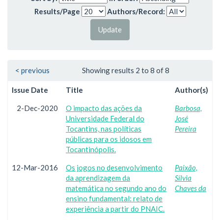
Results/Page
Authors/Record:
< previous
Showing results 2 to 8 of 8
Issue Date
Title
Author(s)
2-Dec-2020
O impacto das ações da
Barbosa,
Universidade Federal do
José
Tocantins, nas políticas
Pereira
públicas para os idosos em
Tocantinópolis.
12-Mar-2016
Os jogos no desenvolvimento
Paixão,
da aprendizagem da
Sílvia
matemática no segundo ano do
Chaves da
ensino fundamental: relato de
experiência a partir do PNAIC.