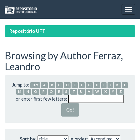
Skip
navigation
Repositório UFT
Browsing by Author Ferraz,
Leandro
Jump to:
0-9
A
B
C
D
E
F
G
H
I
J
K
L
M
N
O
P
Q
R
S
T
U
V
W
X
Y
Z
or enter first few letters:
Sort by:
In order: