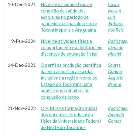
10-Dec-2021
Nivel de atividade física e
Costa,
condição de saúde dos
Nelson
escolares no período de
Luís
pandemia: um paralelo entre
Tafharel
Tocantinópolis e Araguaína
dos Reis
9-Feb-2024
Nível de atividade física e
Rodrigues,
comportamento sedentário em
Idenilde
discentes de educação física
Maciel
14-Dec-2021
O perfil da produção científica
Soares,
da educação física escolar
Danillo
inclusiva na região Norte do
Augusto
Estado do Tocantins: uma
Pereira
análise dos trabalhos de
conclusão de curso
21-Nov-2022
O PIBID na formação inicial
Rodrigues,
dos docentes de educação
Amanda
física da Universidade Federal
Gomes
do Norte do Tocantins