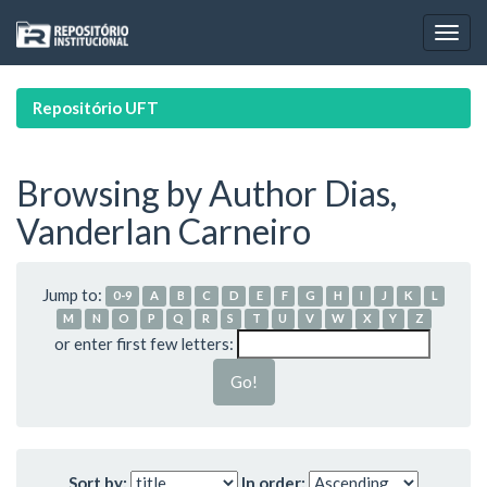
Skip
navigation
Repositório UFT
Browsing by Author Dias,
Vanderlan Carneiro
Jump to:
0-9
A
B
C
D
E
F
G
H
I
J
K
L
M
N
O
P
Q
R
S
T
U
V
W
X
Y
Z
or enter first few letters:
Sort by:
In order: