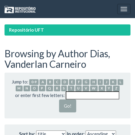
Skip
navigation
Repositório UFT
Browsing by Author Dias,
Vanderlan Carneiro
Jump to:
0-9
A
B
C
D
E
F
G
H
I
J
K
L
M
N
O
P
Q
R
S
T
U
V
W
X
Y
Z
or enter first few letters:
Sort by:
In order: