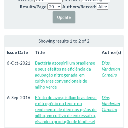
Results/Page
Authors/Record:
Showing results 1 to 2 of 2
Issue Date
Title
Author(s)
6-Oct-2021
Bactéria azospirillum brasilense
Dias,
e seus efeitos na eficiência da
Vanderlan
adubação nitrogenada, em
Carneiro
cultivares convencionais de
milho verde
6-Sep-2016
Efeito do azospirillum brasilense
Dias,
e nitrogênio no teor e no
Vanderlan
rendimento de óleo nos grãos de
Carneiro
milho, em cultivo de entressafra,
visando a produção de biodiesel