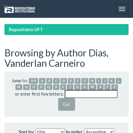
Skip
navigation
Repositório UFT
Browsing by Author Dias,
Vanderlan Carneiro
Jump to:
0-9
A
B
C
D
E
F
G
H
I
J
K
L
M
N
O
P
Q
R
S
T
U
V
W
X
Y
Z
or enter first few letters:
Sort by:
In order: