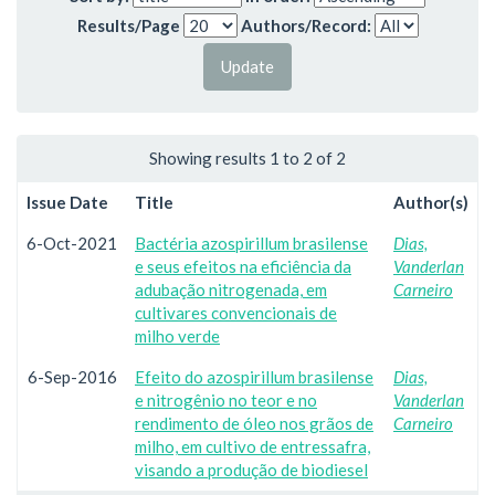
Results/Page
Authors/Record:
Showing results 1 to 2 of 2
Issue Date
Title
Author(s)
6-Oct-2021
Bactéria azospirillum brasilense
Dias,
e seus efeitos na eficiência da
Vanderlan
adubação nitrogenada, em
Carneiro
cultivares convencionais de
milho verde
6-Sep-2016
Efeito do azospirillum brasilense
Dias,
e nitrogênio no teor e no
Vanderlan
rendimento de óleo nos grãos de
Carneiro
milho, em cultivo de entressafra,
visando a produção de biodiesel