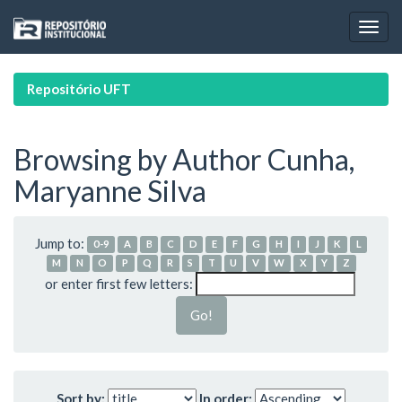
Skip
navigation
Repositório UFT
Browsing by Author Cunha,
Maryanne Silva
Jump to:
0-9
A
B
C
D
E
F
G
H
I
J
K
L
M
N
O
P
Q
R
S
T
U
V
W
X
Y
Z
or enter first few letters:
Sort by:
In order: