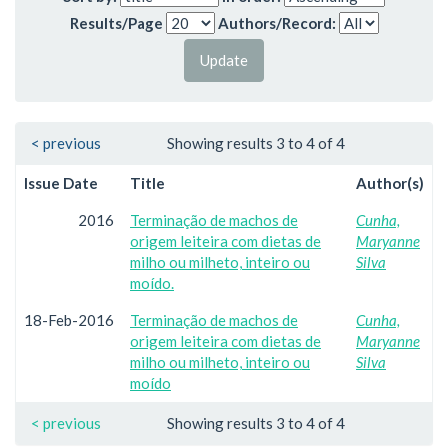
Results/Page
Authors/Record:
< previous
Showing results 3 to 4 of 4
Issue Date
Title
Author(s)
2016
Terminação de machos de
Cunha,
origem leiteira com dietas de
Maryanne
milho ou milheto, inteiro ou
Silva
moído.
18-Feb-2016
Terminação de machos de
Cunha,
origem leiteira com dietas de
Maryanne
milho ou milheto, inteiro ou
Silva
moído
< previous
Showing results 3 to 4 of 4