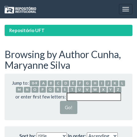
Skip
navigation
Repositório UFT
Browsing by Author Cunha,
Maryanne Silva
Jump to:
0-9
A
B
C
D
E
F
G
H
I
J
K
L
M
N
O
P
Q
R
S
T
U
V
W
X
Y
Z
or enter first few letters:
Sort by:
In order: