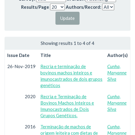
Results/Page
Authors/Record:
Showing results 1 to 4 of 4
Issue Date
Title
Author(s)
26-Nov-2019
Recria e terminação de
Cunha,
bovinos machos inteiros e
Maryanne
imunocastrados de dois grupos
Silva
genéticos
2020
Recria e Terminação de
Cunha,
Bovinos Machos Inteiros e
Maryanne
Imunocastrados de Dois
Silva
Grupos Genéticos.
2016
Terminação de machos de
Cunha,
origem leiteira com dietas de
Maryanne