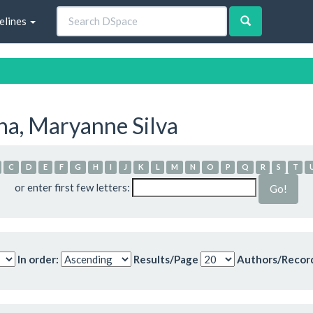
elines
a, Maryanne Silva
C
D
E
F
G
H
I
J
K
L
M
N
O
P
Q
R
S
T
or enter first few letters:
In order:
Results/Page
Authors/Recor