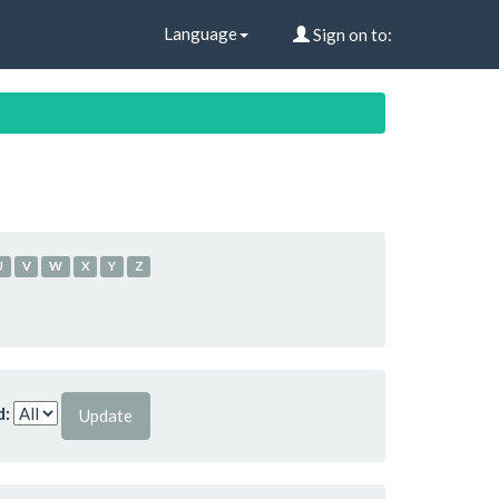
Language
Sign on to:
U
V
W
X
Y
Z
d: