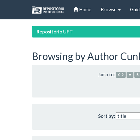
Skip
Home
Browse
Guid
navigation
Repositório UFT
Browsing by Author Cunh
Jump to:
0-9
A
B
Sort by: