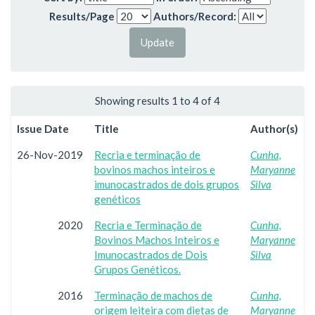
Results/Page
Authors/Record:
Showing results 1 to 4 of 4
Issue Date
Title
Author(s)
26-Nov-2019
Recria e terminação de
Cunha,
bovinos machos inteiros e
Maryanne
imunocastrados de dois grupos
Silva
genéticos
2020
Recria e Terminação de
Cunha,
Bovinos Machos Inteiros e
Maryanne
Imunocastrados de Dois
Silva
Grupos Genéticos.
2016
Terminação de machos de
Cunha,
origem leiteira com dietas de
Maryanne