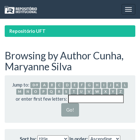
Skip
navigation
Repositório UFT
Browsing by Author Cunha,
Maryanne Silva
Jump to:
0-9
A
B
C
D
E
F
G
H
I
J
K
L
M
N
O
P
Q
R
S
T
U
V
W
X
Y
Z
or enter first few letters:
Sort by:
In order: