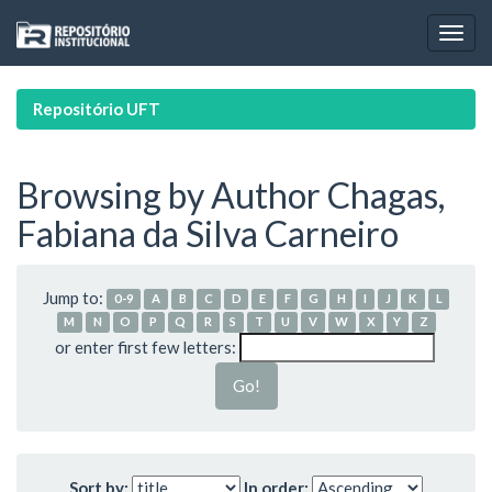
Skip
navigation
Repositório UFT
Browsing by Author Chagas,
Fabiana da Silva Carneiro
Jump to:
0-9
A
B
C
D
E
F
G
H
I
J
K
L
M
N
O
P
Q
R
S
T
U
V
W
X
Y
Z
or enter first few letters:
Sort by:
In order: