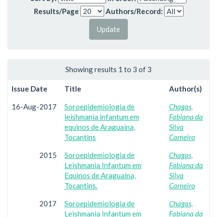
Results/Page
Authors/Record:
Showing results 1 to 3 of 3
Issue Date
Title
Author(s)
16-Aug-2017
Soroepidemiologia de
Chagas,
leishmania infantum em
Fabiana da
equinos de Araguaína,
Silva
Tocantins
Carneiro
2015
Soroepidemiologia de
Chagas,
Leishmania Infantum em
Fabiana da
Equinos de Araguaína,
Silva
Tocantins.
Carneiro
2017
Soroepidemiologia de
Chagas,
Leishmania Infantum em
Fabiana da