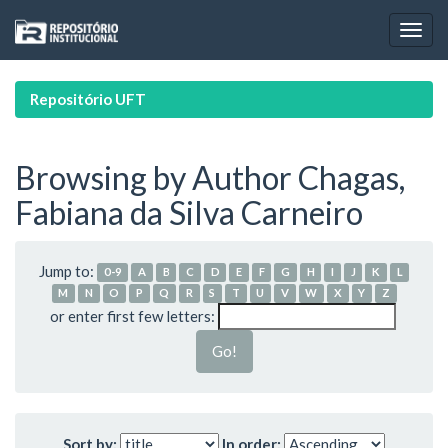
Skip
navigation
Repositório UFT
Browsing by Author Chagas,
Fabiana da Silva Carneiro
Jump to:
0-9
A
B
C
D
E
F
G
H
I
J
K
L
M
N
O
P
Q
R
S
T
U
V
W
X
Y
Z
or enter first few letters:
Sort by:
In order: