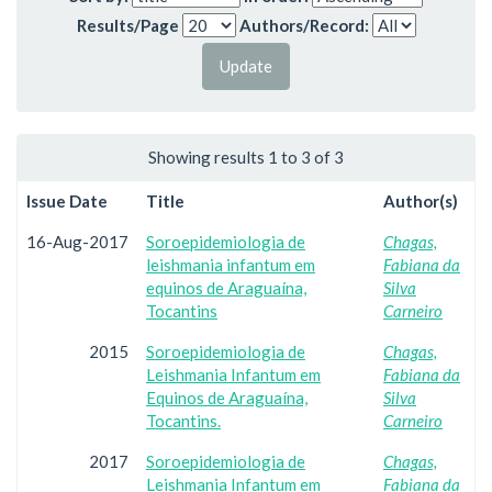
Results/Page
Authors/Record:
Showing results 1 to 3 of 3
Issue Date
Title
Author(s)
16-Aug-2017
Soroepidemiologia de
Chagas,
leishmania infantum em
Fabiana da
equinos de Araguaína,
Silva
Tocantins
Carneiro
2015
Soroepidemiologia de
Chagas,
Leishmania Infantum em
Fabiana da
Equinos de Araguaína,
Silva
Tocantins.
Carneiro
2017
Soroepidemiologia de
Chagas,
Leishmania Infantum em
Fabiana da