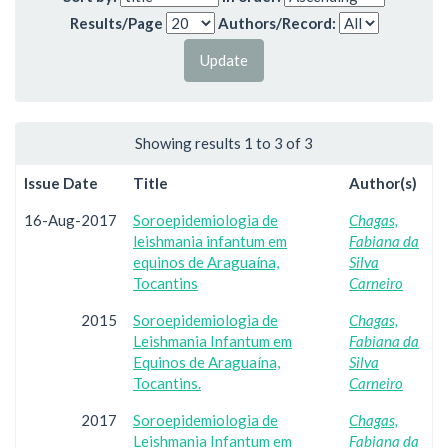
Results/Page
Authors/Record:
Showing results 1 to 3 of 3
Issue Date
Title
Author(s)
16-Aug-2017
Soroepidemiologia de
Chagas,
leishmania infantum em
Fabiana da
equinos de Araguaína,
Silva
Tocantins
Carneiro
2015
Soroepidemiologia de
Chagas,
Leishmania Infantum em
Fabiana da
Equinos de Araguaína,
Silva
Tocantins.
Carneiro
2017
Soroepidemiologia de
Chagas,
Leishmania Infantum em
Fabiana da