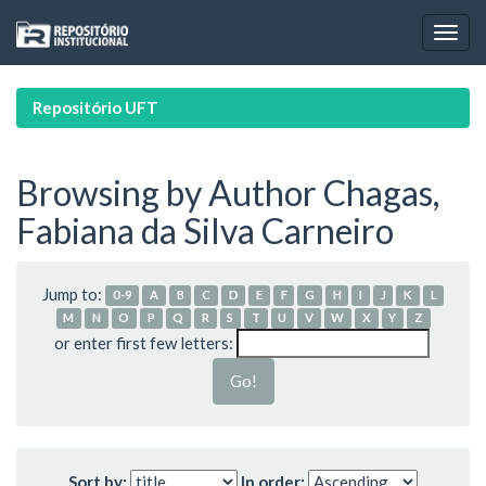
Skip
navigation
Repositório UFT
Browsing by Author Chagas,
Fabiana da Silva Carneiro
Jump to:
0-9
A
B
C
D
E
F
G
H
I
J
K
L
M
N
O
P
Q
R
S
T
U
V
W
X
Y
Z
or enter first few letters:
Sort by:
In order: