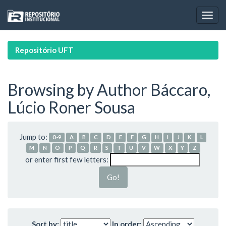
Skip
navigation
Repositório UFT
Browsing by Author Báccaro,
Lúcio Roner Sousa
Jump to:
0-9
A
B
C
D
E
F
G
H
I
J
K
L
M
N
O
P
Q
R
S
T
U
V
W
X
Y
Z
or enter first few letters:
Sort by:
In order: