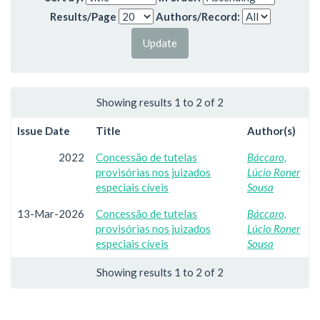
Results/Page
Authors/Record:
Showing results 1 to 2 of 2
Issue Date
Title
Author(s)
2022
Concessão de tutelas
Báccaro,
provisórias nos juizados
Lúcio Roner
especiais cíveis
Sousa
13-Mar-2026
Concessão de tutelas
Báccaro,
provisórias nos juizados
Lúcio Roner
especiais cíveis
Sousa
Showing results 1 to 2 of 2