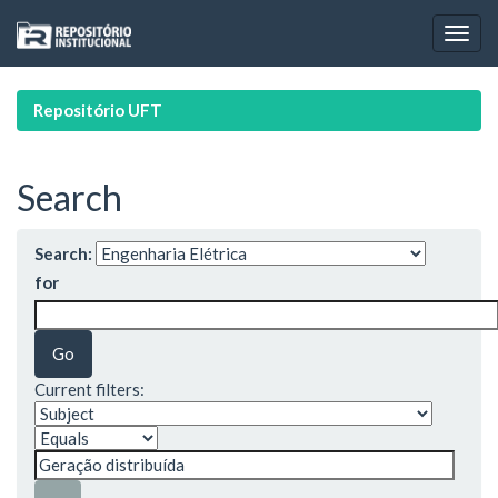
Skip
navigation
Repositório UFT
Search
Search:
for
Current filters: