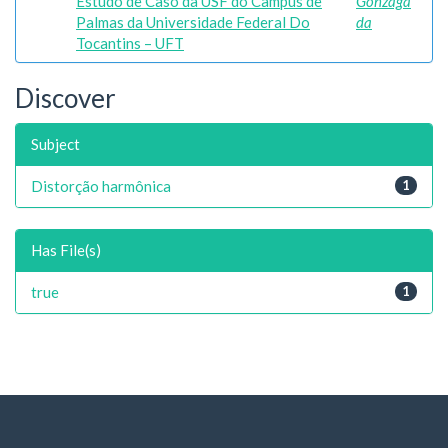
Estudo de Caso da USF do Câmpus de
Gonzaga
Palmas da Universidade Federal Do
da
Tocantins – UFT
Discover
Subject
Distorção harmônica
1
Has File(s)
true
1