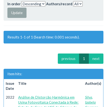
In order
Authors/record
Results 1-1 of 1 (Search time: 0.001 seconds).
previous
1
next
Item hits:
Issue
Title
Author(s)
Date
2022
Análise de Distorção Harmônica em
Silva,
Usina Fotovoltaica Conectada à Rede:
Izabela