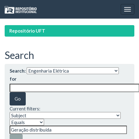
Skip
navigation
Repositório UFT
Search
Search:
for
Current filters: