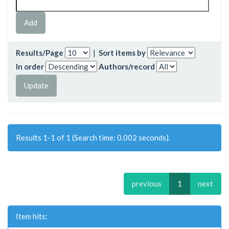
Results/Page
|
Sort items by
In order
Authors/record
Results 1-1 of 1 (Search time: 0.002 seconds).
previous
1
next
Item hits: