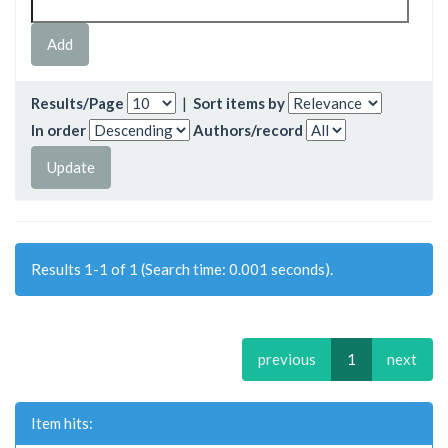
Results/Page
|
Sort items by
In order
Authors/record
Results 1-1 of 1 (Search time: 0.001 seconds).
previous
1
next
Item hits: