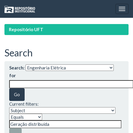
Skip
navigation
Repositório UFT
Search
Search:
for
Current filters: