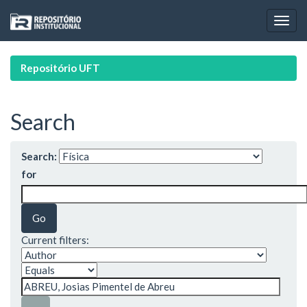
Skip
navigation
Repositório UFT
Search
Search:
for
Current filters: