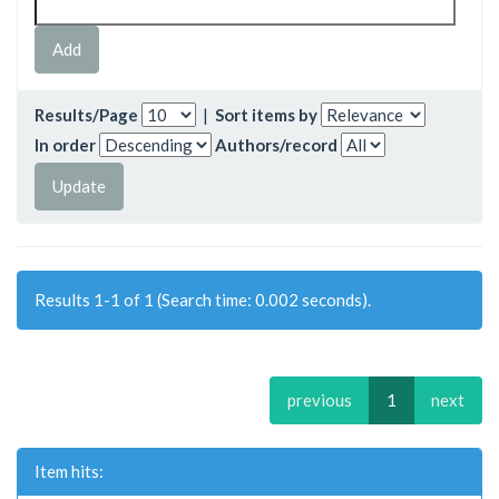
Results/Page
|
Sort items by
In order
Authors/record
Results 1-1 of 1 (Search time: 0.002 seconds).
previous
1
next
Item hits: