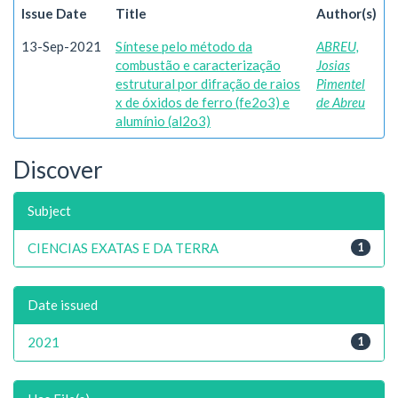
Issue Date
Title
Author(s)
13-Sep-2021
Síntese pelo método da
ABREU,
combustão e caracterização
Josias
estrutural por difração de raios
Pimentel
x de óxidos de ferro (fe2o3) e
de Abreu
alumínio (al2o3)
Discover
Subject
CIENCIAS EXATAS E DA TERRA
1
Date issued
2021
1