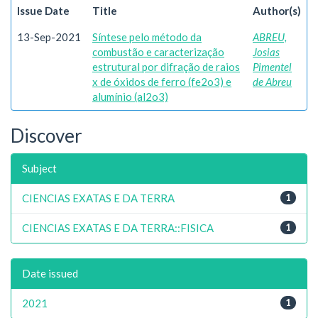
Issue Date
Title
Author(s)
13-Sep-2021
Síntese pelo método da
ABREU,
combustão e caracterização
Josias
estrutural por difração de raios
Pimentel
x de óxidos de ferro (fe2o3) e
de Abreu
alumínio (al2o3)
Discover
Subject
CIENCIAS EXATAS E DA TERRA
1
CIENCIAS EXATAS E DA TERRA::FISICA
1
Date issued
2021
1