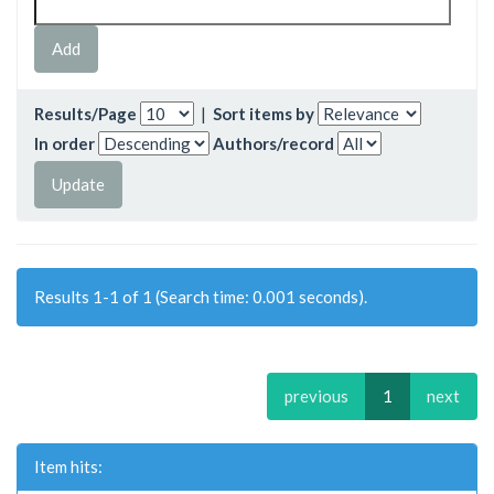
Results/Page
|
Sort items by
In order
Authors/record
Results 1-1 of 1 (Search time: 0.001 seconds).
previous
1
next
Item hits: