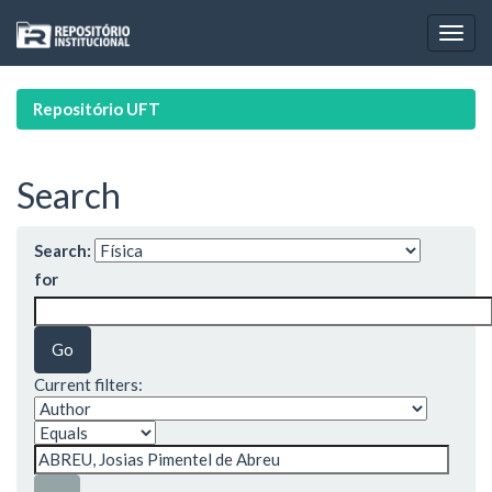
Skip
navigation
Repositório UFT
Search
Search:
for
Current filters: