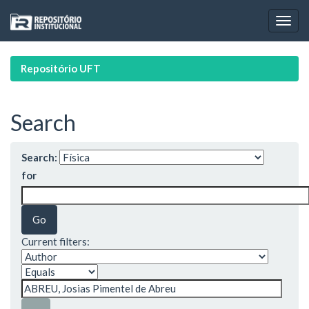
Skip
navigation
Repositório UFT
Search
Search:
for
Current filters: