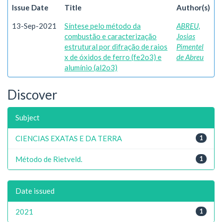
Issue Date
Title
Author(s)
13-Sep-2021
Síntese pelo método da
ABREU,
combustão e caracterização
Josias
estrutural por difração de raios
Pimentel
x de óxidos de ferro (fe2o3) e
de Abreu
alumínio (al2o3)
Discover
Subject
CIENCIAS EXATAS E DA TERRA
1
Método de Rietveld.
1
Date issued
2021
1