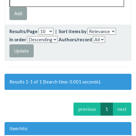
Results/Page
|
Sort items by
In order
Authors/record
Results 1-1 of 1 (Search time: 0.001 seconds).
previous
1
next
Item hits: