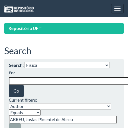
Skip
navigation
Repositório UFT
Search
Search:
for
Current filters: