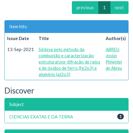
previous
1
next
Item hits:
Issue Date
Title
Author(s)
13-Sep-2021
Síntese pelo método da
ABREU,
combustão e caracterização
Josias
estrutural por difração de raios
Pimentel
x de óxidos de ferro (fe2o3) e
de Abreu
alumínio (al2o3)
Discover
Subject
CIENCIAS EXATAS E DA TERRA
1