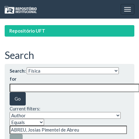
Skip
navigation
Repositório UFT
Search
Search:
for
Current filters: