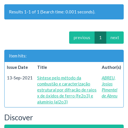
Results 1-1 of 1 (Search time: 0.001 seconds).
previous
1
next
Item hits:
Issue Date
Title
Author(s)
13-Sep-2021
Síntese pelo método da
ABREU,
combustão e caracterização
Josias
estrutural por difração de raios
Pimentel
x de óxidos de ferro (fe2o3) e
de Abreu
alumínio (al2o3)
Discover