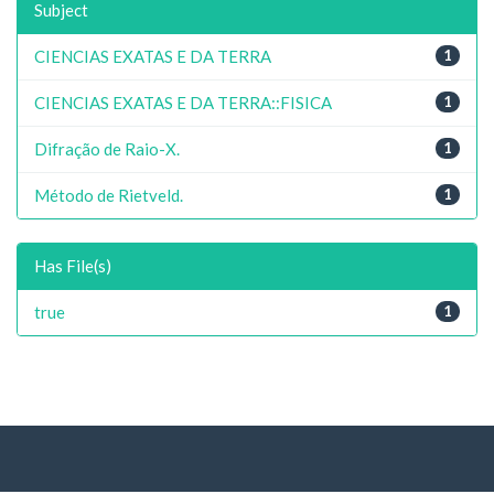
Subject
CIENCIAS EXATAS E DA TERRA
1
CIENCIAS EXATAS E DA TERRA::FISICA
1
Difração de Raio-X.
1
Método de Rietveld.
1
Has File(s)
true
1