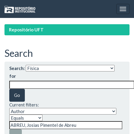
Skip
navigation
Repositório UFT
Search
Search:
for
Current filters: