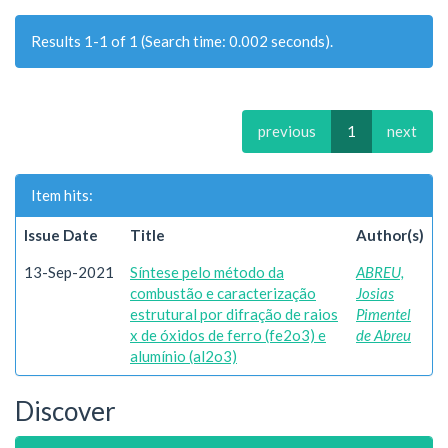
Results 1-1 of 1 (Search time: 0.002 seconds).
previous
1
next
Item hits:
Issue Date
Title
Author(s)
13-Sep-2021
Síntese pelo método da
ABREU,
combustão e caracterização
Josias
estrutural por difração de raios
Pimentel
x de óxidos de ferro (fe2o3) e
de Abreu
alumínio (al2o3)
Discover