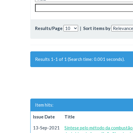
Results/Page
|
Sort items by
Results 1-1 of 1 (Search time: 0.001 seconds).
Item hits:
Issue Date
Title
13-Sep-2021
Síntese pelo método da combustão e