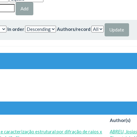
In order
Authors/record
Author(s)
 caracterização estrutural por difração de raios x
ABREU, Josia