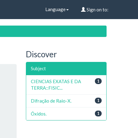
Language
Sign on to:
Discover
Subject
CIENCIAS EXATAS E DA
1
TERRA::FISIC...
Difração de Raio-X.
1
Óxidos.
1