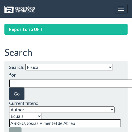
Skip
navigation
Repositório UFT
Search
Search:
for
Current filters: