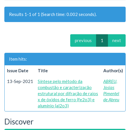
Results 1-1 of 1 (Search time: 0.002 seconds).
previous
1
next
Item hits:
Issue Date
Title
Author(s)
13-Sep-2021
Síntese pelo método da
ABREU,
combustão e caracterização
Josias
estrutural por difração de raios
Pimentel
x de óxidos de ferro (fe2o3) e
de Abreu
alumínio (al2o3)
Discover