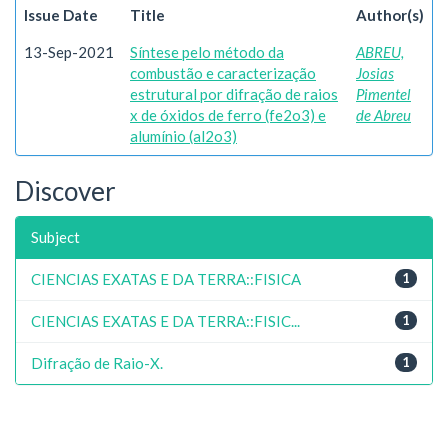
Issue Date
Title
Author(s)
13-Sep-2021
Síntese pelo método da
ABREU,
combustão e caracterização
Josias
estrutural por difração de raios
Pimentel
x de óxidos de ferro (fe2o3) e
de Abreu
alumínio (al2o3)
Discover
Subject
CIENCIAS EXATAS E DA TERRA::FISICA
1
CIENCIAS EXATAS E DA TERRA::FISIC...
1
Difração de Raio-X.
1