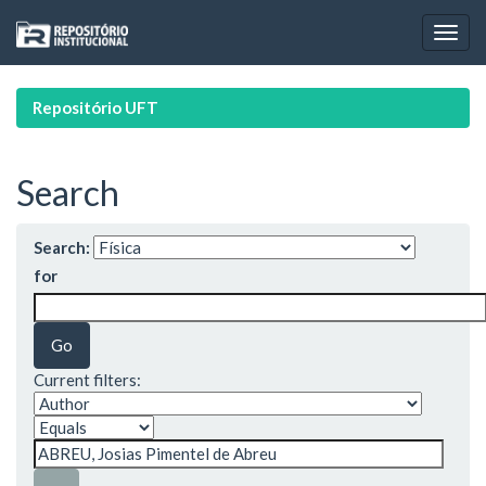
Skip
navigation
Repositório UFT
Search
Search:
for
Current filters: