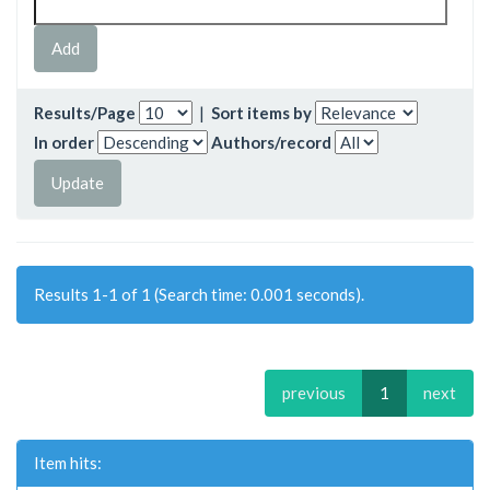
Results/Page
|
Sort items by
In order
Authors/record
Results 1-1 of 1 (Search time: 0.001 seconds).
previous
1
next
Item hits: