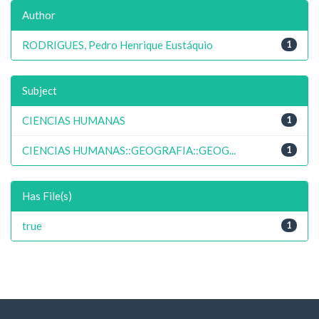
Author
RODRIGUES, Pedro Henrique Eustáquio
1
Subject
CIENCIAS HUMANAS
1
CIENCIAS HUMANAS::GEOGRAFIA::GEOG...
1
Has File(s)
true
1