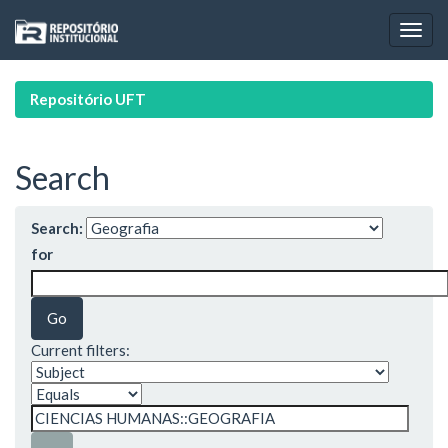
Skip
navigation
Repositório UFT
Search
Search:
for
Current filters: