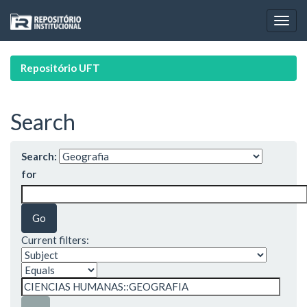
Skip
navigation
Repositório UFT
Search
Search:
for
Current filters: