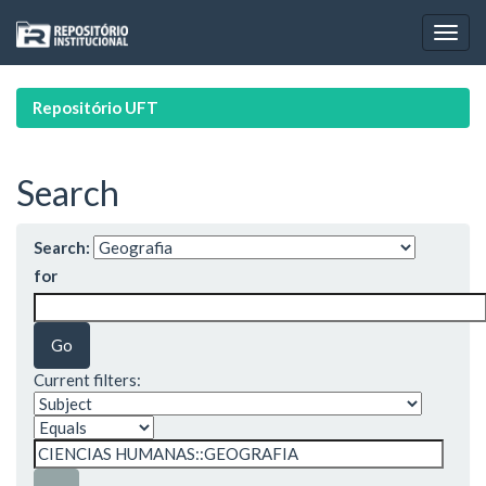
Skip
navigation
Repositório UFT
Search
Search:
for
Current filters: