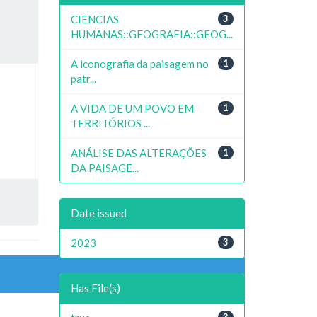
CIENCIAS
3
HUMANAS::GEOGRAFIA::GEOG...
A iconografia da paisagem no
1
patr...
A VIDA DE UM POVO EM
1
TERRITÓRIOS ...
ANÁLISE DAS ALTERAÇÕES
1
DA PAISAGE...
Date issued
2023
3
Has File(s)
3