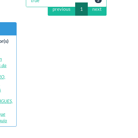
true
previous
1
next
r(s)
n
s da
RO,
a
s
IGUES,
que
quio