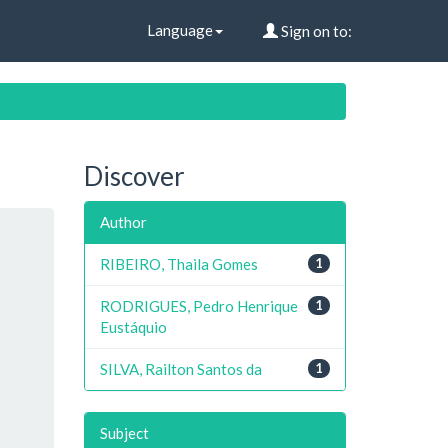
Language
Sign on to:
Discover
Author
RIBEIRO, Thaila Gomes
1
RODRIGUES, Pedro Henrique
1
Eustáquio
SILVA, Railton Santos da
1
Subject