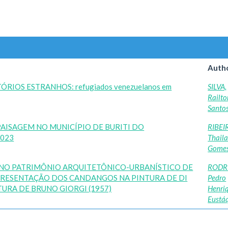
Autho
RIOS ESTRANHOS: refugiados venezuelanos em
SILVA,
Railto
Santo
PAISAGEM NO MUNICÍPIO DE BURITI DO
RIBEI
2023
Thail
Gome
 NO PATRIMÔNIO ARQUITETÔNICO-URBANÍSTICO DE
RODR
EPRESENTAÇÃO DOS CANDANGOS NA PINTURA DE DI
Pedro
TURA DE BRUNO GIORGI (1957)
Henri
Eustá