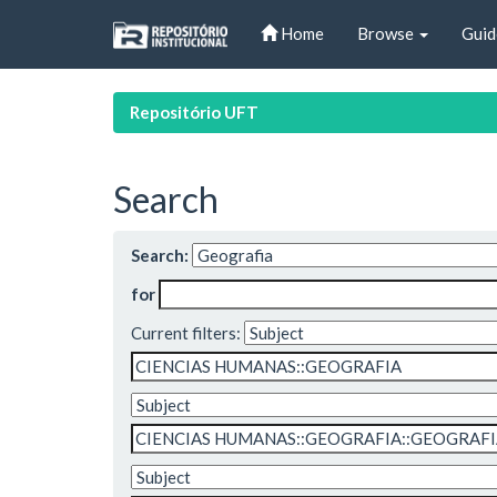
Skip
Home
Browse
Guid
navigation
Repositório UFT
Search
Search:
for
Current filters: