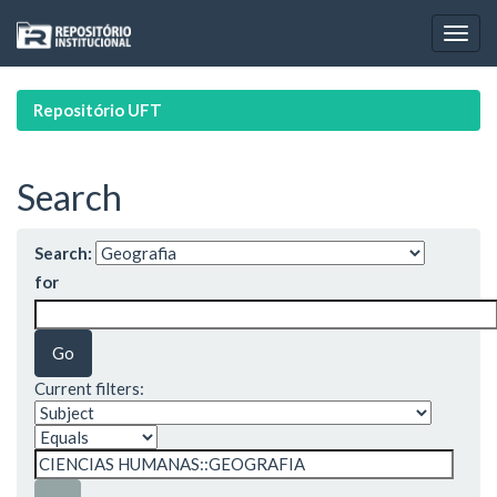
Skip
navigation
Repositório UFT
Search
Search:
for
Current filters: