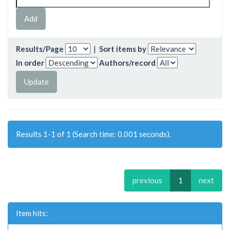
Results/Page
|
Sort items by
In order
Authors/record
Results 1-1 of 1 (Search time: 0.001 seconds).
previous
1
next
Item hits: