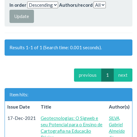
In order
Authors/record
Results 1-1 of 1 (Search time: 0.001 seconds).
previous
1
next
Item hits:
Issue Date
Title
Author(s)
17-Dec-2021
Geotecnologias: O Sigweb e
SILVA,
seu Potencial para o Ensino de
Gabriel
Cartografia na Educação
Almeida