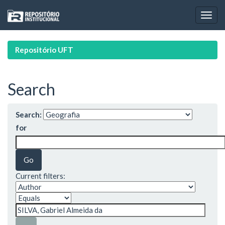
Skip
navigation
Repositório UFT
Search
Search:
for
Current filters: