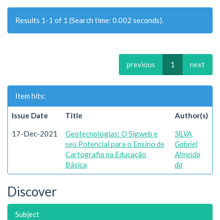
Results 1-1 of 1 (Search time: 0.002 seconds).
previous
1
next
Item hits:
Issue Date
Title
Author(s)
17-Dec-2021
Geotecnologias: O Sigweb e
SILVA,
seu Potencial para o Ensino de
Gabriel
Cartografia na Educação
Almeida
Básica
da
Discover
Subject