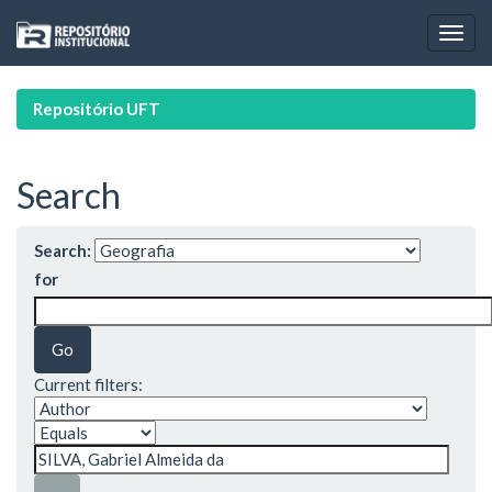
Skip
navigation
Repositório UFT
Search
Search:
for
Current filters: