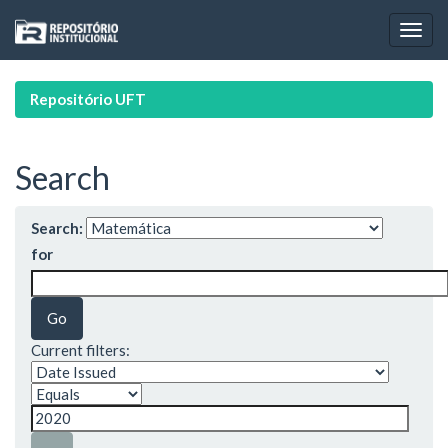
Skip
navigation
Repositório UFT
Search
Search:
for
Current filters: