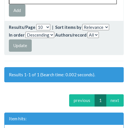
Results/Page
|
Sort items by
In order
Authors/record
Results 1-1 of 1 (Search time: 0.002 seconds).
previous
1
next
Item hits: