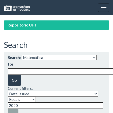
Skip
navigation
Repositório UFT
Search
Search:
for
Current filters: