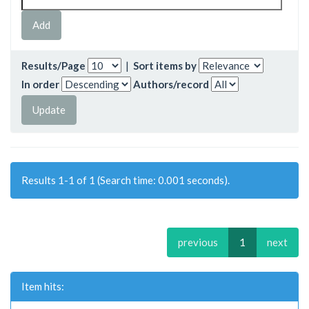
Results/Page
|
Sort items by
In order
Authors/record
Results 1-1 of 1 (Search time: 0.001 seconds).
previous
1
next
Item hits: