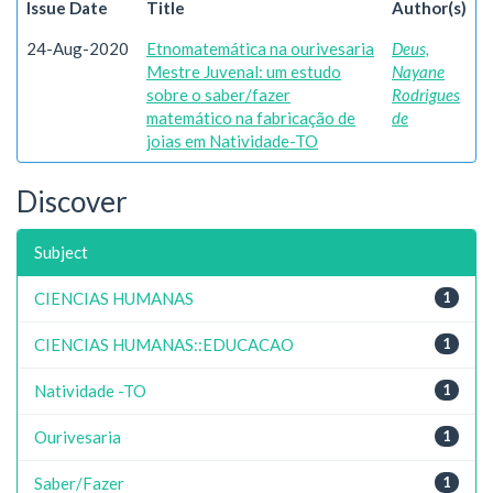
Issue Date
Title
Author(s)
24-Aug-2020
Etnomatemática na ourivesaria
Deus,
Mestre Juvenal: um estudo
Nayane
sobre o saber/fazer
Rodrigues
matemático na fabricação de
de
joias em Natividade-TO
Discover
Subject
CIENCIAS HUMANAS
1
CIENCIAS HUMANAS::EDUCACAO
1
Natividade -TO
1
Ourivesaria
1
Saber/Fazer
1