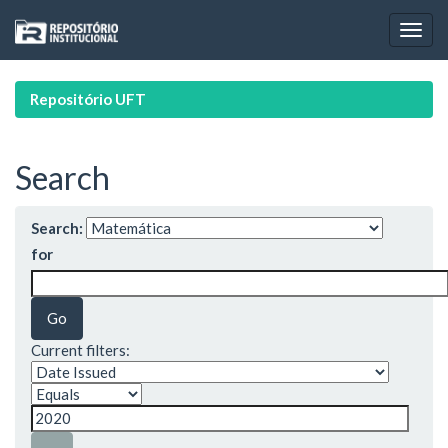
Skip
navigation
Repositório UFT
Search
Search:
for
Current filters: