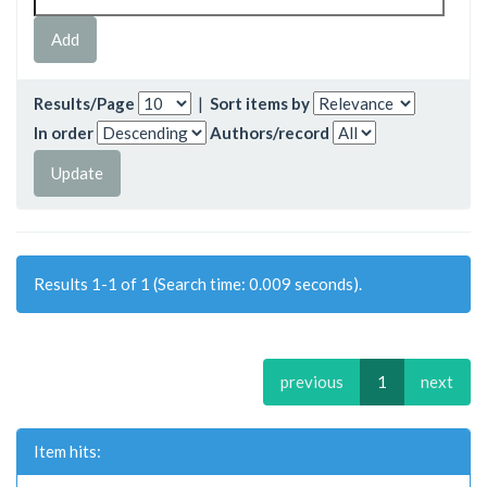
Results/Page
|
Sort items by
In order
Authors/record
Results 1-1 of 1 (Search time: 0.009 seconds).
previous
1
next
Item hits: