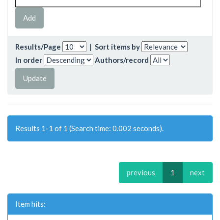
Results/Page
|
Sort items by
In order
Authors/record
Results 1-1 of 1 (Search time: 0.002 seconds).
previous
1
next
Item hits: