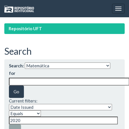
Skip
navigation
Repositório UFT
Search
Search:
for
Current filters: